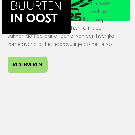
Ons restaurant in Utrecht is gevestigd in twee
Buurten
sfeervolle oude herenhuizen in het gezellige
in oost
Oudwijk, om de hoek van het Wilhelminapark.
Proef de verrassende gerechten, drink een
salmari aan de bar of geniet van een heerlijke
zomeravond bij het haardvuurtje op het terras.
RESERVEREN