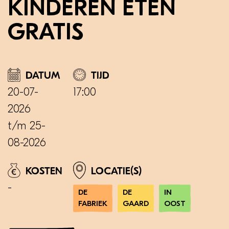
Kinderen eten
gratis
ALLE LOCATIES
HIGH TEA
DATUM
TIJD
20-07-
17:00
2026
KINDERKAART
t/m 25-
08-2026
GROEPSMENU
KOSTEN
LOCATIE(S)
-
DE
DE
IN
FABRIEK
GAARD
OOST