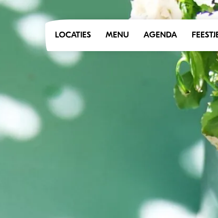
LOCATIES
MENU
AGENDA
FEESTJ
OOST
ALLE LO
GAARD
HIGH TE
BIEB
FABRIEK