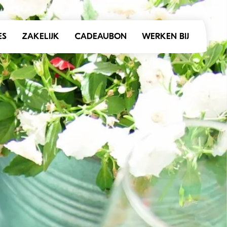
ES
ZAKELIJK
CADEAUBON
WERKEN BIJ
CATIES
KINDERKAART
A
GROEPSMENU